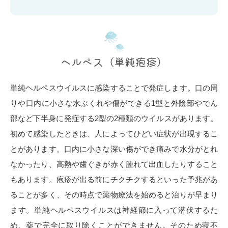
ヘルペス（単純疱疹）
単純ヘルペスウイルスに感染することで発症します。口の周
りや口内に小さな水ぶくれや傷ができる1型と外陰部やでん
部など下半身に発症する2型の2種類のウイルスがあります。
初めて感染したときは、人によってひどい症状が出現するこ
とがあります。口内に小さな深い傷ができ痛みで水分がとれ
なかったり、高熱や歯ぐきが赤く腫れて出血したりすること
もあります。疱疹が出る前にチクチクするといった予兆があ
ることが多く、その時点で薬物療法を始めると治りが早まり
ます。単純ヘルペスウイルスは神経節に入って潜伏するた
め、薬で完全に取り除くことができません。そのため寝不