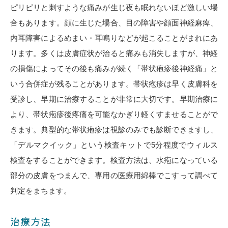
ピリピリと刺すような痛みが生じ夜も眠れないほど激しい場
合もあります。顔に生じた場合、目の障害や顔面神経麻痺、
内耳障害によるめまい・耳鳴りなどが起こることがまれにあ
ります。多くは皮膚症状が治ると痛みも消失しますが、神経
の損傷によってその後も痛みが続く「帯状疱疹後神経痛」と
いう合併症が残ることがあります。帯状疱疹は早く皮膚科を
受診し、早期に治療することが非常に大切です。早期治療に
より、帯状疱疹後疼痛を可能なかぎり軽くすませることがで
きます。典型的な帯状疱疹は視診のみでも診断できますし、
「デルマクイック」という検査キットで5分程度でウィルス
検査をすることができます。検査方法は、水疱になっている
部分の皮膚をつまんで、専用の医療用綿棒でこすって調べて
判定をまちます。
治療方法