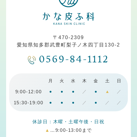
〒470-2309
愛知県知多郡武豊町梨子ノ木四丁目130-2
0569-84-1112
月
火
水
木
金
土
日
9:00-12:00
●
●
●
／
●
▲
／
15:30-19:00
●
●
●
／
●
／
／
休診日：木曜・土曜午後・日祝
▲
…9:00-13:00まで