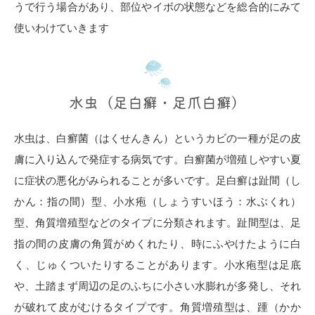
うで行う場合があり、部位やイボの状態などを総合的にみて
使いわけていきます
水虫（足白癬・足爪白癬）
水虫は、白癬菌（はくせんきん）というカビの一種が足の皮
膚に入り込んで発症する病気です。白癬菌が増殖しやすい夏
に症状の悪化がみられることが多いです。足白癬は趾間（し
かん：指の間）型、小水疱（しょうすいほう：水ぶくれ）
型、角質増殖型などのタイプに分類されます。趾間型は、足
指の間の皮膚の角質がめくれたり、時にふやけたように白
く、じゅくついたりすることがあります。小水疱型は足底
や、土踏まず周辺の足のふちに小さい水膨れが多発し、それ
が破れて皮がむけるタイプです。角質増殖型は、踵（かか